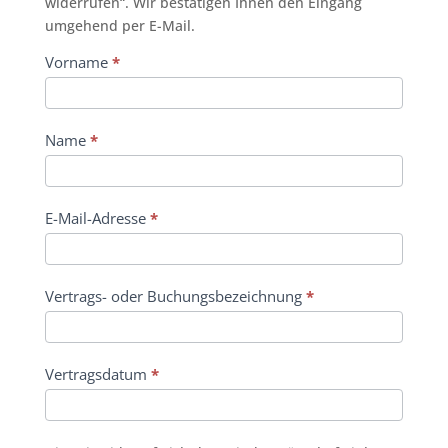
widerrufen“. Wir bestätigen Ihnen den Eingang
umgehend per E-Mail.
Widerruf
Vorname
*
Name
*
E-Mail-Adresse
*
Vertrags- oder Buchungsbezeichnung
*
Vertragsdatum
*